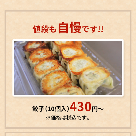
自慢
値段も
です!!
430
餃子（10個入）
円〜
※価格は税込です。