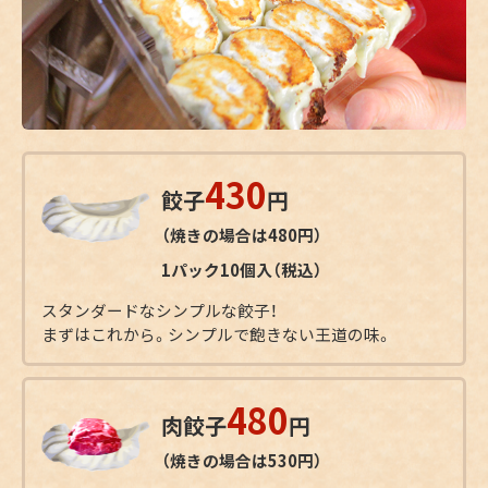
430
餃子
円
（焼きの場合は480円）
1パック10個入（税込）
スタンダードなシンプルな餃子！
まずはこれから。シンプルで飽きない王道の味。
480
肉餃子
円
（焼きの場合は530円）