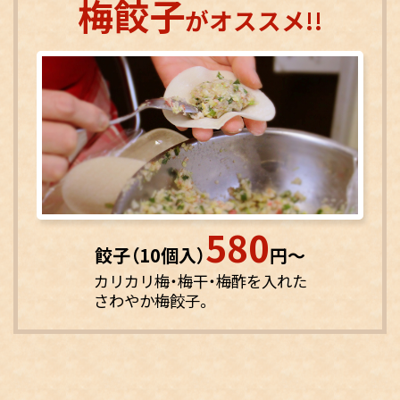
梅餃子
がオススメ!!
580
餃子（10個入）
円〜
カリカリ梅・梅干・梅酢を入れた
さわやか梅餃子。